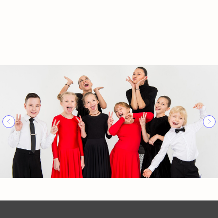
форма на первое
мероприятия
и
занятие
соревнования
другие
пропуски
ответы
занятий
и перерасчеты