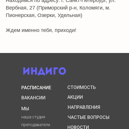
Находимся по адресу: г. Санкт-Петербург, ул.
Вербная, 27 (Приморский р-н, Коломяги, м.
Пионерская, Озерки, Удельная)
форма на первое
мероприятия
и
занятие
Ждем именно тебя, приходи!
соревнования
другие
пропуски
ответы
занятий
и перерасчеты
СТОИМОСТЬ
РАСПИСАНИЕ
АКЦИИ
ВАКАНСИИ
НАПРАВЛЕНИЯ
МЫ
наша студия
ЧАСТЫЕ ВОПРОСЫ
преподаватели
НОВОСТИ