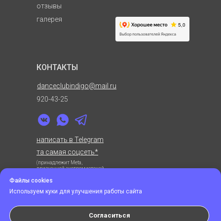
отзывы
галерея
КОНТАКТЫ
danceclubindigo@mail.ru
920-43-25
написать в Telegram
та самая соцсеть*
(
принадлежит Meta,
признанной экстремистской
и запрещенной в РФ
)
Файлы cookies
Используем куки для улучшения работы сайта
Политика обработки персональных данных
Цены на сайте носят ознакомительный
Согласиться
характер и не являются офертой