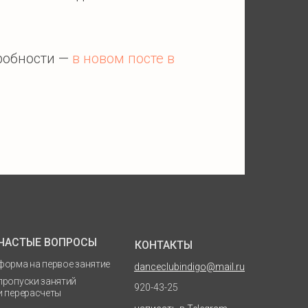
дробности —
в новом посте в
ЧАСТЫЕ ВОПРОСЫ
КОНТАКТЫ
форма на первое занятие
danceclubindigo@mail.ru
пропуски занятий
920-43-25
и перерасчеты